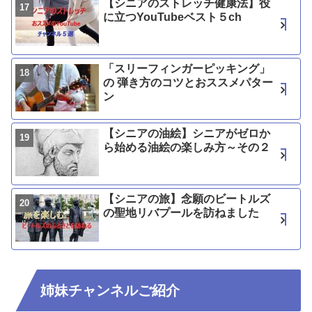
【シニアのストレッチ健康法】役
に立つYouTubeベスト５ch
「スリーフィンガーピッキング」
の 弾き方のコツとおススメパター
ン
【シニアの油絵】シニアがゼロか
ら始める油絵の楽しみ方～その２
【シニアの旅】念願のビートルズ
の聖地リバプールを訪ねました
姉妹チャンネルご紹介