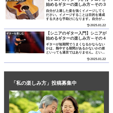
始めるギターの楽しみ方～その３
自分が上達した姿を強くイメージしてく
ださい。イメージすることは目的を達成
する大きな手助けになります。自分がレ
ッスン用として選んだ好きな曲を、
2025.01.22
YouTube動画に合わせて練習してくださ
い。自分が好きな曲なら、難しくても諦
【シニアのギター入門】シニアが
ギターを楽しむ
めずにチャレンジする大きな原動力にな
始めるギターの楽しみ方～その４
ります。
ギターが短期間でうまくなるかならない
かは、熱中する期間があるかないかの差
といっても過言ではありません。といっ
ても、一人で習うだけでは刺激が少な
2025.01.22
く、上達が加速されることはありませ
ん。上達を加速させるには、やはり刺激
が必要です。そのためには、ギター仲間
をつくるのがよいです。それぞれについ
て解説します。
「私の楽しみ方」投稿募集中