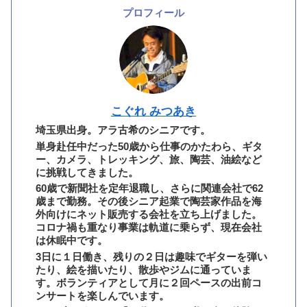
プロフィール
こぐれ みつあき
埼玉県出身。アラ古希のシニアです。
単身赴任中だった50歳から仕事のかたわら、ギタ
ー、カメラ、トレッキング、旅、陶芸、油絵など
に挑戦してきました。
60歳で新聞社を定年退職し、さらに関連会社で62
歳まで勤務。その後シニア起業で陶芸家作品を海
外向けにネット販売する会社を立ち上げました。
コロナ禍も重なり事業は軌道に乗らず、現在会社
は休眠中です。
3日に１日働き、残りの２日は趣味でギターを弾い
たり、絵を描いたり、散歩やジムに通っていま
す。ボランティアとして月に２回ペースの出前コ
ンサートを楽しんでいます。