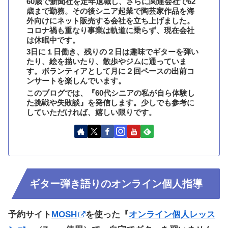
60歳で新聞社を定年退職し、さらに関連会社で62
歳まで勤務。その後シニア起業で陶芸家作品を海
外向けにネット販売する会社を立ち上げました。
コロナ禍も重なり事業は軌道に乗らず、現在会社
は休眠中です。
3日に１日働き、残りの２日は趣味でギターを弾い
たり、絵を描いたり、散歩やジムに通っていま
す。ボランティアとして月に２回ペースの出前コ
ンサートを楽しんでいます。
このブログでは、『60代シニアの私が自ら体験し
た挑戦や失敗談』を発信します。少しでも参考に
していただければ、嬉しい限りです。
ギター弾き語りのオンライン個人指導
予約サイト
MOSH
を使った『
オンライン個人レッス