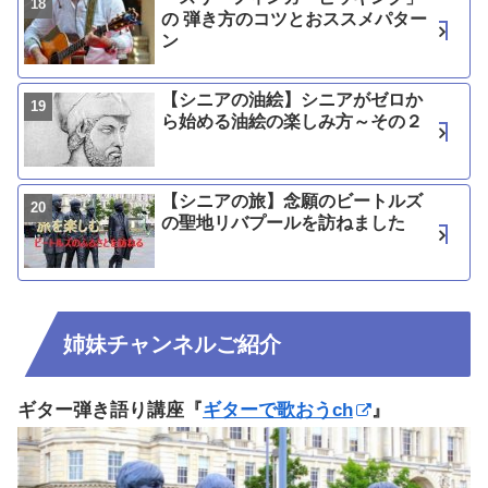
の 弾き方のコツとおススメパター
ン
【シニアの油絵】シニアがゼロか
ら始める油絵の楽しみ方～その２
【シニアの旅】念願のビートルズ
の聖地リバプールを訪ねました
姉妹チャンネルご紹介
ギター弾き語り講座『
ギターで歌おうch
』