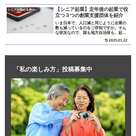
【シニア起業】定年後の起業で役
シニアが始める身の丈起業
立つ３つの創業支援団体を紹介
いま日本で、人口減と同じように企業の
数も減っているのをご存知ですか。そん
な状況なので、国も地方自治体も、起業
家に研修、資金援助をはじめ、あらゆる
2025.01.22
面で手厚い支援をしています。ここでは
私の実体験から、シニア起業に際し実際
に役に立った支援組織（団体、会社）を
ご紹介します。以下の３つの支援組織を
利用するだけで十分です。
「私の楽しみ方」投稿募集中