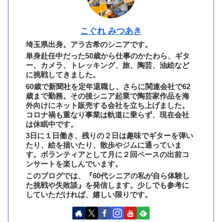
こぐれ みつあき
埼玉県出身。アラ古希のシニアです。
単身赴任中だった50歳から仕事のかたわら、ギタ
ー、カメラ、トレッキング、旅、陶芸、油絵など
に挑戦してきました。
60歳で新聞社を定年退職し、さらに関連会社で62
歳まで勤務。その後シニア起業で陶芸家作品を海
外向けにネット販売する会社を立ち上げました。
コロナ禍も重なり事業は軌道に乗らず、現在会社
は休眠中です。
3日に１日働き、残りの２日は趣味でギターを弾い
たり、絵を描いたり、散歩やジムに通っていま
す。ボランティアとして月に２回ペースの出前コ
ンサートを楽しんでいます。
このブログでは、『60代シニアの私が自ら体験し
た挑戦や失敗談』を発信します。少しでも参考に
していただければ、嬉しい限りです。