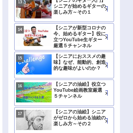
【シニアのギター入門】
シニアが始めるギターの
楽しみ方～その１
【シニアが新型コロナの
今、始めるギター】役に
立つYouTube生ギター
厳選５チャンネル
【シニアにおススメの趣
味】なぜ、能動的、創造
的な趣味がよいのか？
【シニアの油絵】役立つ
YouTube絵画教室厳選
５チャンネル
【シニアの油絵】シニア
がゼロから始める油絵の
楽しみ方～その２