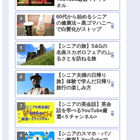
ネル
60代から始めるシニア
の健康法～黒ゴマハニー
で白髪化がストップ
【シニアの旅】S&Gの
名曲スカボロフェアのふ
るさとを訪ねる旅
【シニア夫婦の日帰り
旅】体験で学んだ日帰り
旅行の楽しみ方
【シニアの英会話】英会
話を学べるYouTube厳
選<５チャンネル>
【シニアのスマホ・パソ
コン教室】YouTubeで