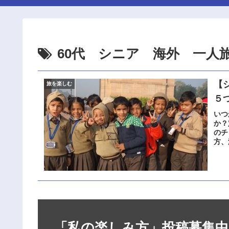
60代 シニア 海外 一人
【
旅を楽しむ
５
いつ
か？
のチ
方、
性が
す。
「私の楽しみ方」投稿募集中