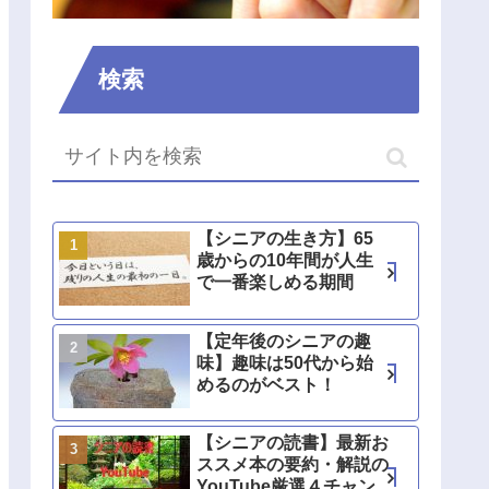
検索
【シニアの生き方】65
歳からの10年間が人生
で一番楽しめる期間
【定年後のシニアの趣
味】趣味は50代から始
めるのがベスト！
【シニアの読書】最新お
ススメ本の要約・解説の
YouTube厳選４チャン