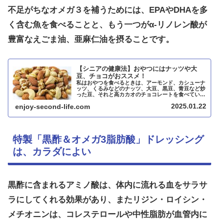
不足がちなオメガ３を補うためには、EPAやDHAを多
く含む魚を食べることと、もう一つがα-リノレン酸が
豊富なえごま油、亜麻仁油を摂ることです。
【シニアの健康法】おやつにはナッツや大
豆、チョコがおススメ！
私はおやつを食べるときは、アーモンド、カシューナ
ッツ、くるみなどのナッツ、大豆、黒豆、青豆など炒
った豆、それと高カカオのチョコレートを食べていま
す。以前はせんべいを食べていましたが、いつの間に
2025.01.22
enjoy-second-life.com
か「ナッツ」、「豆」、「チョコレート」に変わりま
した。60代のシニアには、おやつにナッツや豆、チョ
コレートをおススメします。
特製「黒酢＆オメガ3脂肪酸」ドレッシング
は、カラダによい
黒酢に含まれるアミノ酸は、体内に流れる血をサラサ
ラにしてくれる効果があり、またリジン・ロイシン・
メチオニンは、コレステロールや中性脂肪が血管内に