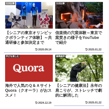
注目記事
注目記事
【シニアの東京オリンピッ
信楽焼の穴窯体験～東京で
クボランティア体験】～共
窯焚きの様子をYouTube
通研修と参加決定まで
で紹介
2020.09.14
2025.01.22
学びを楽しむ
健康維持
海外で人気のＱ＆Ａサイト
【シニアの健康法】永年の
Quora（クオーラ）がおス
肩こりが、ストレッチで劇
スメ！
的に解消した
2025.01.22
2024.12.19