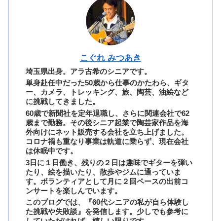
こぐれ みつあき
埼玉県出身。アラ古希のシニアです。
単身赴任中だった50歳から仕事のかたわら、ギタ
ー、カメラ、トレッキング、旅、陶芸、油絵など
に挑戦してきました。
60歳で新聞社を定年退職し、さらに関連会社で62
歳まで勤務。その後シニア起業で陶芸家作品を海
外向けにネット販売する会社を立ち上げました。
コロナ禍も重なり事業は軌道に乗らず、現在会社
は休眠中です。
3日に１日働き、残りの２日は趣味でギターを弾い
たり、絵を描いたり、散歩やジムに通っていま
す。ボランティアとして月に２回ペースの出前コ
ンサートを楽しんでいます。
このブログでは、『60代シニアの私が自ら体験し
た挑戦や失敗談』を発信します。少しでも参考に
していただければ、嬉しい限りです。