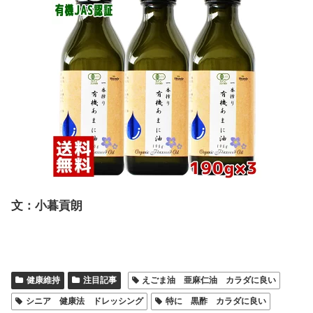
文：小暮貢朗
健康維持
注目記事
えごま油 亜麻仁油 カラダに良い
シニア 健康法 ドレッシング
特に 黒酢 カラダに良い