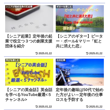
シニアが始める身の丈起業
ギターを楽しむ
【シニア起業】定年後の起
【シニアのギター】ピータ
業で役立つ３つの創業支援
ー・ポール&マリー「虹と
団体を紹介
共に消えた恋」
2025.01.22
2025.01.22
学びを楽しむ
注目記事
【シニアの英会話】英会話
定年後の趣味は50代で始め
を学べるYouTube厳選<５
た方がよい～定年後の仕事
チャンネル>
ロスを予防する
2025.01.22
2025.01.22