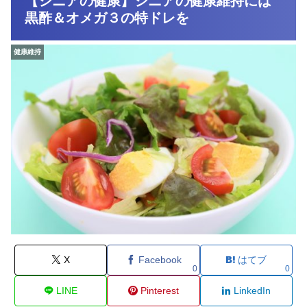
【シニアの健康】シニアの健康維持には
黒酢＆オメガ３の特ドレを
健康維持
X
Facebook
はてブ
0
0
LINE
Pinterest
LinkedIn