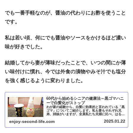
でも一番手軽なのが、醤油の代わりにお酢を使うこと
です。
私は若い頃、何にでも醤油やソースをかけるほど濃い
味が好きでした。
結婚してから妻が薄味だったことで、いつの間にか薄
い味付けに慣れ、今では外食の漬物やみそ汁でも塩分
を強く感じるように変わりました。
60代から始めるシニアの健康法～黒ゴマハニ
ーで白髪化がストップ
わが家の経験から、白髪に効果的と言われている「黒
ゴマ」についてご紹介します。私も妻もそれぞれ兄
弟、姉妹がいますが、全員私たち夫婦に比べ、はるか
に白髪が多いです。理由は遺伝ではなく、わが家が30
2025.01.22
enjoy-second-life.com
年近く食べている「ゴマハニー」のお蔭です。ゴマハ
ニーとは、黒ゴマと蜂蜜を混ぜたペースト状の食べ物
です。