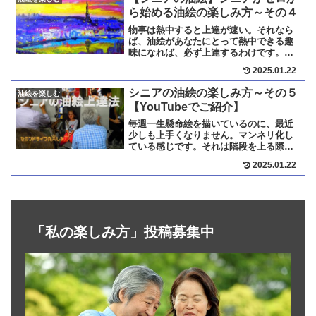
ら始める油絵の楽しみ方～その４
物事は熱中すると上達が速い。それなら
ば、油絵があなたにとって熱中できる趣
味になれば、必ず上達するわけです。油
絵を鑑賞するだけでなく、自らの手で描
2025.01.22
いてみたいという強い熱意があるのか、
自らに問いかけてください。また、自分
シニアの油絵の楽しみ方～その５
油絵を楽しむ
に合った先生と仲間にめぐり会えるか
【YouTubeでご紹介】
で、あなたのやる気も大きく変わってき
ます。
毎週一生懸命絵を描いているのに、最近
少しも上手くなりません。マンネリ化し
ている感じです。それは階段を上る際の
踊り場みたいな状態なのかもしれませ
2025.01.22
ん。気分転換に他の趣味を持つのも手で
す。私の場合、一つのことに集中できる
のが3年が限度なので、その趣味を続ける
ためにも他に趣味を持つことにしていま
す。
「私の楽しみ方」投稿募集中