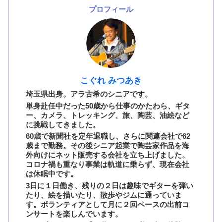
プロフィール
こぐれ みつあき
埼玉県出身。アラ古希のシニアです。
単身赴任中だった50歳から仕事のかたわら、ギタ
ー、カメラ、トレッキング、旅、陶芸、油絵など
に挑戦してきました。
60歳で新聞社を定年退職し、さらに関連会社で62
歳まで勤務。その後シニア起業で陶芸家作品を海
外向けにネット販売する会社を立ち上げました。
コロナ禍も重なり事業は軌道に乗らず、現在会社
は休眠中です。
3日に１日働き、残りの２日は趣味でギターを弾い
たり、絵を描いたり、散歩やジムに通っていま
す。ボランティアとして月に２回ペースの出前コ
ンサートを楽しんでいます。