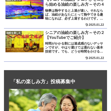
ら始める油絵の楽しみ方～その４
物事は熱中すると上達が速い。それなら
ば、油絵があなたにとって熱中できる趣
味になれば、必ず上達するわけです。油
絵を鑑賞するだけでなく、自らの手で描
2025.01.22
いてみたいという強い熱意があるのか、
自らに問いかけてください。また、自分
シニアの油絵の楽しみ方～その２
油絵を楽しむ
に合った先生と仲間にめぐり会えるか
【YouTubeでご紹介】
で、あなたのやる気も大きく変わってき
ます。
時間がかかる割には達成感のないデッサ
ンですが、やはり避けては通れない基本
技術です。でも、どうせ時間をかけるな
ら効率よく上達したいものです。それに
2025.01.22
は、ただデッサンするのではなく、自分
で好きな画家のデッサンを真似てみるこ
とです。さらに、その絵の構図、色使
い、筆使いまで観察すれば、絵を描く技
術は飛躍的に向上します。
「私の楽しみ方」投稿募集中