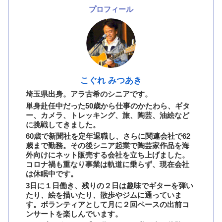
プロフィール
こぐれ みつあき
埼玉県出身。アラ古希のシニアです。
単身赴任中だった50歳から仕事のかたわら、ギタ
ー、カメラ、トレッキング、旅、陶芸、油絵など
に挑戦してきました。
60歳で新聞社を定年退職し、さらに関連会社で62
歳まで勤務。その後シニア起業で陶芸家作品を海
外向けにネット販売する会社を立ち上げました。
コロナ禍も重なり事業は軌道に乗らず、現在会社
は休眠中です。
3日に１日働き、残りの２日は趣味でギターを弾い
たり、絵を描いたり、散歩やジムに通っていま
す。ボランティアとして月に２回ペースの出前コ
ンサートを楽しんでいます。